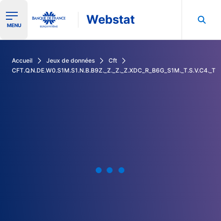
Webstat
Ouvrir le menu de navigation
MENU
Rechercher dans les données de la Banque de France
Accueil
Jeux de données
Cft
CFT.Q.N.DE.W0.S1M.S1.N.B.B9Z._Z._Z._Z.XDC_R_B6G_S1M._T.S.V.C4._T