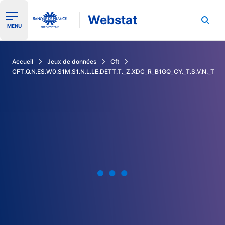
Webstat
Ouvrir le menu de navigation
MENU
Rechercher dans les données de la Banque de France
Accueil
Jeux de données
Cft
CFT.Q.N.ES.W0.S1M.S1.N.L.LE.DETT.T._Z.XDC_R_B1GQ_CY._T.S.V.N._T