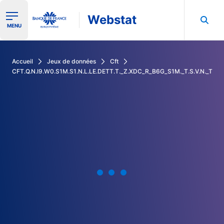
Webstat
Ouvrir le menu de navigation
MENU
Rechercher dans les données de la Banque de France
Accueil
Jeux de données
Cft
CFT.Q.N.I9.W0.S1M.S1.N.L.LE.DETT.T._Z.XDC_R_B6G_S1M._T.S.V.N._T