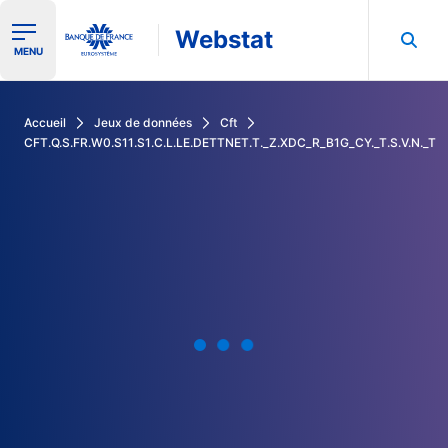
Webstat
Ouvrir le menu de navigation
MENU
Rechercher dans les données de la Banque de France
Accueil
Jeux de données
Cft
CFT.Q.S.FR.W0.S11.S1.C.L.LE.DETTNET.T._Z.XDC_R_B1G_CY._T.S.V.N._T