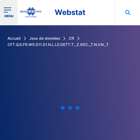
Webstat
Ouvrir le menu de navigation
MENU
Rechercher dans les données de la Banque de France
Accueil
Jeux de données
Cft
CFT.Q.S.FR.W0.S11.S1.N.L.LE.DETT.T._Z.XDC._T.N.V.N._T