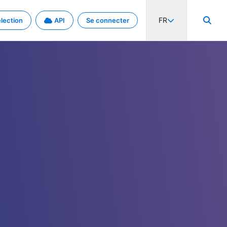
FR
lection
API
Se connecter
activité internationale et les taux. Découvrez le projet en détail.
nées et de métadonnées.
.