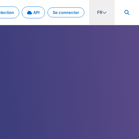
FR
lection
API
Se connecter
activité internationale et les taux. Découvrez le projet en détail.
nées et de métadonnées.
.