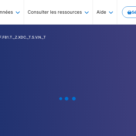
onnées
Consulter les ressources
Aide
Sé
.F81.T._Z.XDC._T.S.V.N._T
es économiques, monétaires et financières... Et aussi des séries sur l'
a thématique qui vous intéresse et consulter les séries associées
le portail Webstat.
ssées et à venir
ponibles sur le portail Webstat.
ves
thématiques de la Banque de France
r portail.
a thématique qui vous intéresse et consulter les séries associées
ruits par la Banque de France, ainsi que l’accès aux archives.
lisés sur ce site.
a eXchange) : gérer et automatiser le processus d’échange de don
emarque sur le site ? Un dysfonctionnement à signaler ?
osystème et SDDS Plus
e séries de données
 de France mais également d’autres sources comme Eurostat, Insee..