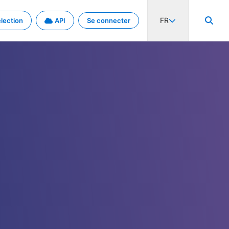
FR
lection
API
Se connecter
activité internationale et les taux. Découvrez le projet en détail.
nées et de métadonnées.
.