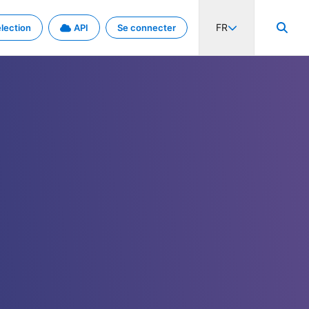
FR
lection
API
Se connecter
activité internationale et les taux. Découvrez le projet en détail.
nées et de métadonnées.
.