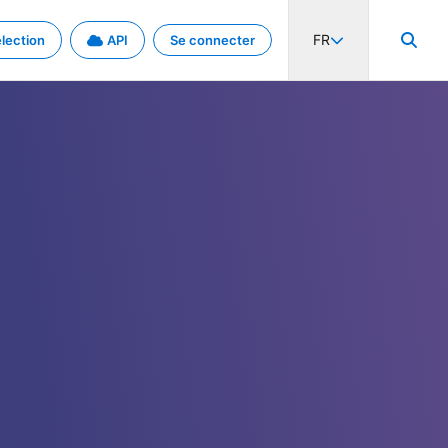
FR
lection
API
Se connecter
activité internationale et les taux. Découvrez le projet en détail.
nées et de métadonnées.
.