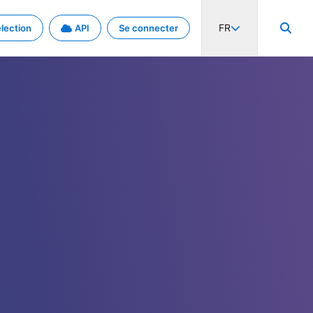
FR
lection
API
Se connecter
activité internationale et les taux. Découvrez le projet en détail.
nées et de métadonnées.
.