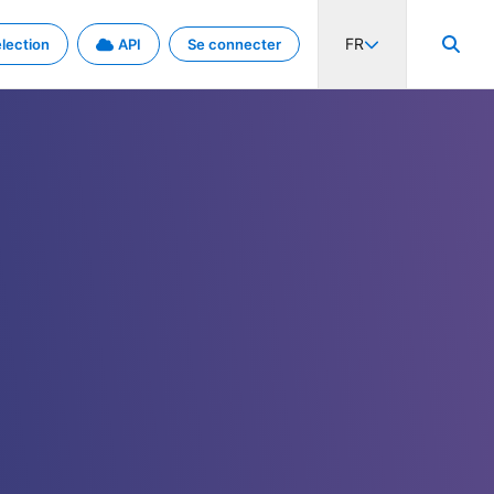
FR
lection
API
Se connecter
activité internationale et les taux. Découvrez le projet en détail.
nées et de métadonnées.
.