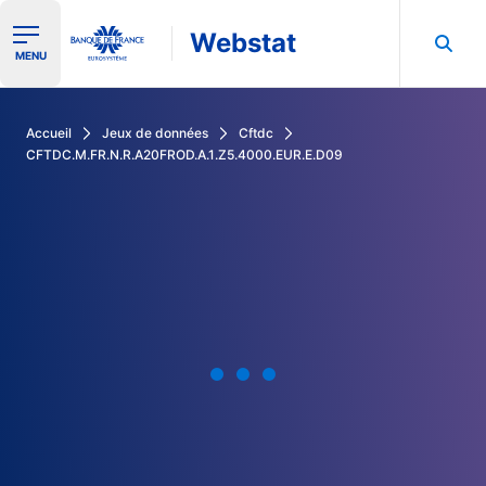
Webstat
Ouvrir le menu de navigation
MENU
Rechercher dans les données de la Banque de France
Accueil
Jeux de données
Cftdc
CFTDC.M.FR.N.R.A20FROD.A.1.Z5.4000.EUR.E.D09