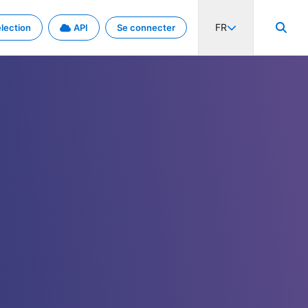
FR
lection
API
Se connecter
activité internationale et les taux. Découvrez le projet en détail.
nées et de métadonnées.
.