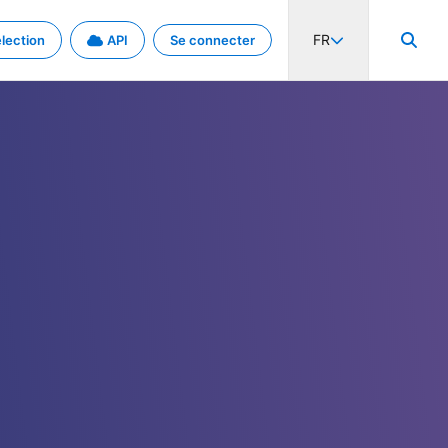
FR
lection
API
Se connecter
activité internationale et les taux. Découvrez le projet en détail.
nées et de métadonnées.
.