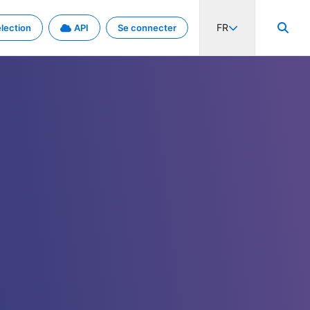
FR
lection
API
Se connecter
activité internationale et les taux. Découvrez le projet en détail.
nées et de métadonnées.
.