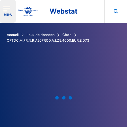
Webstat
Ouvrir le menu de navigation
MENU
Rechercher dans les données de la Banque de France
Accueil
Jeux de données
Cftdc
CFTDC.M.FR.N.R.A20FROD.A.1.Z5.4000.EUR.E.D73