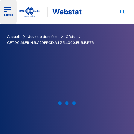
Webstat
Ouvrir le menu de navigation
MENU
Rechercher dans les données de la Banque de France
Accueil
Jeux de données
Cftdc
CFTDC.M.FR.N.R.A20FROD.A.1.Z5.4000.EUR.E.R76