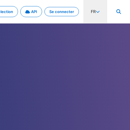
FR
lection
API
Se connecter
activité internationale et les taux. Découvrez le projet en détail.
nées et de métadonnées.
.