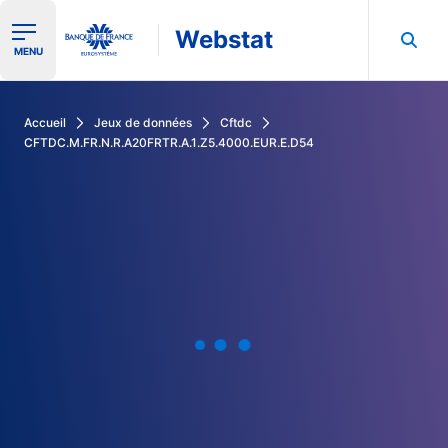
Webstat
Ouvrir le menu de navigation
MENU
Rechercher dans les données de la Banque de France
Accueil
Jeux de données
Cftdc
CFTDC.M.FR.N.R.A20FRTR.A.1.Z5.4000.EUR.E.D54