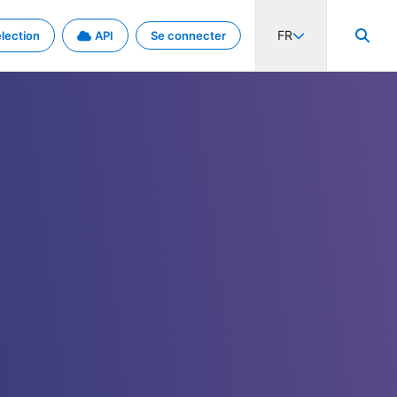
FR
lection
API
Se connecter
activité internationale et les taux. Découvrez le projet en détail.
nées et de métadonnées.
.