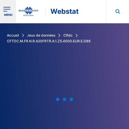
Webstat
Ouvrir le menu de navigation
MENU
Rechercher dans les données de la Banque de France
Accueil
Jeux de données
Cftdc
CFTDC.M.FR.N.R.A20FRTR.A.1.Z5.4000.EUR.E.D86