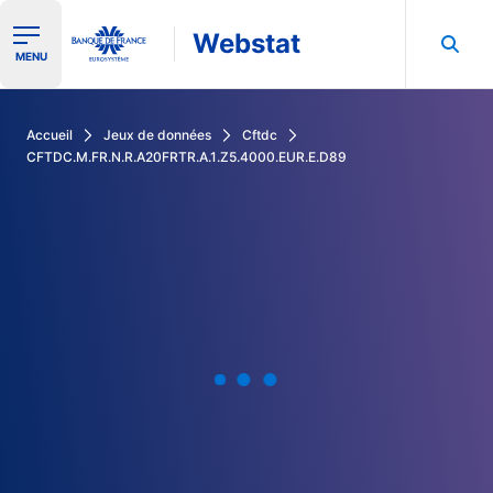
Webstat
Ouvrir le menu de navigation
MENU
Rechercher dans les données de la Banque de France
Accueil
Jeux de données
Cftdc
CFTDC.M.FR.N.R.A20FRTR.A.1.Z5.4000.EUR.E.D89