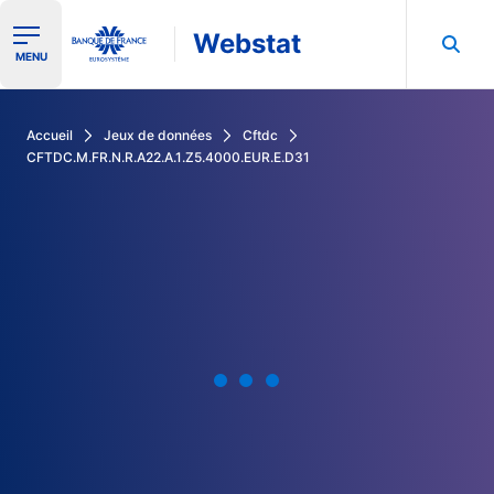
Webstat
Ouvrir le menu de navigation
MENU
Rechercher dans les données de la Banque de France
Accueil
Jeux de données
Cftdc
CFTDC.M.FR.N.R.A22.A.1.Z5.4000.EUR.E.D31