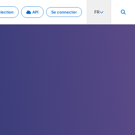
FR
lection
API
Se connecter
activité internationale et les taux. Découvrez le projet en détail.
nées et de métadonnées.
.