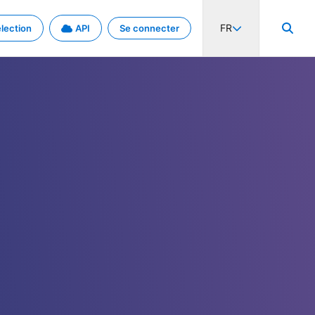
FR
lection
API
Se connecter
activité internationale et les taux. Découvrez le projet en détail.
nées et de métadonnées.
.