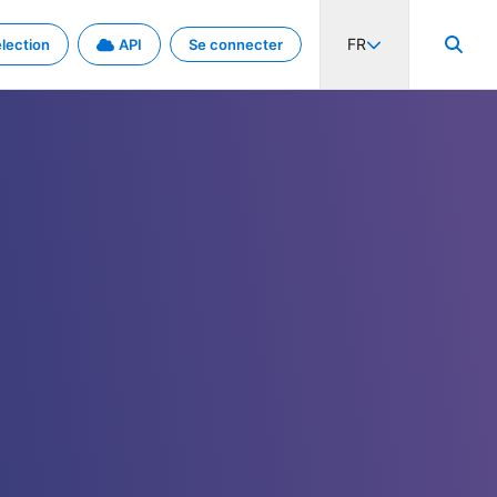
FR
lection
API
Se connecter
activité internationale et les taux. Découvrez le projet en détail.
nées et de métadonnées.
.