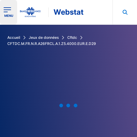
Webstat
Ouvrir le menu de navigation
MENU
Rechercher dans les données de la Banque de France
Accueil
Jeux de données
Cftdc
CFTDC.M.FR.N.R.A26FRCL.A.1.Z5.4000.EUR.E.D29