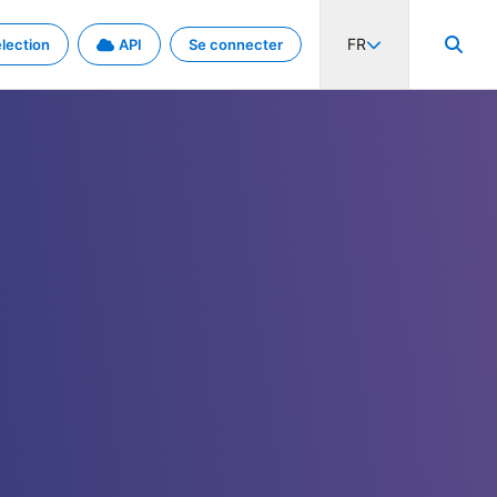
FR
lection
API
Se connecter
activité internationale et les taux. Découvrez le projet en détail.
nées et de métadonnées.
.