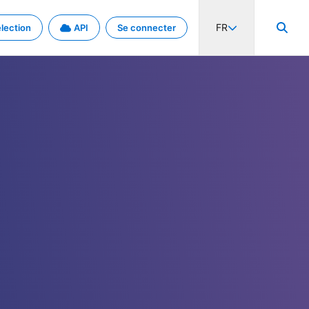
FR
lection
API
Se connecter
activité internationale et les taux. Découvrez le projet en détail.
nées et de métadonnées.
.