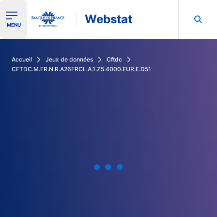
Webstat
Ouvrir le menu de navigation
MENU
Rechercher dans les données de la Banque de France
Accueil
Jeux de données
Cftdc
CFTDC.M.FR.N.R.A26FRCL.A.1.Z5.4000.EUR.E.D51