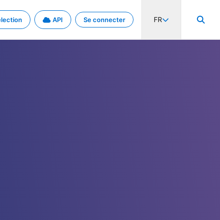
FR
lection
API
Se connecter
activité internationale et les taux. Découvrez le projet en détail.
nées et de métadonnées.
.