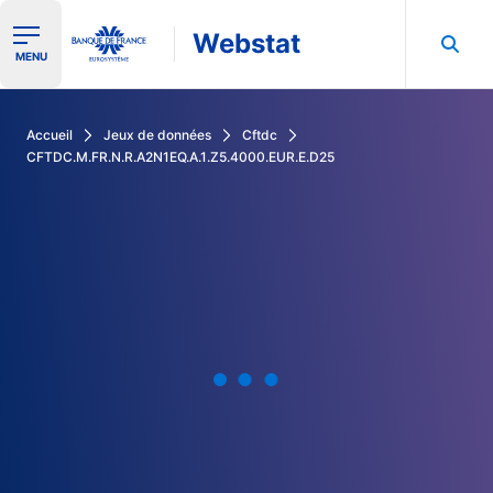
Webstat
Ouvrir le menu de navigation
MENU
Rechercher dans les données de la Banque de France
Accueil
Jeux de données
Cftdc
CFTDC.M.FR.N.R.A2N1EQ.A.1.Z5.4000.EUR.E.D25