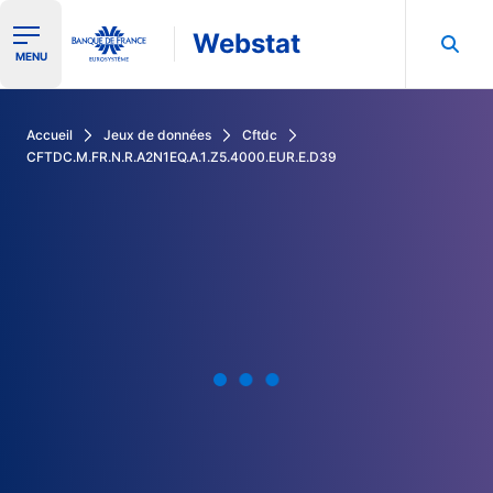
Webstat
Ouvrir le menu de navigation
MENU
Rechercher dans les données de la Banque de France
Accueil
Jeux de données
Cftdc
CFTDC.M.FR.N.R.A2N1EQ.A.1.Z5.4000.EUR.E.D39