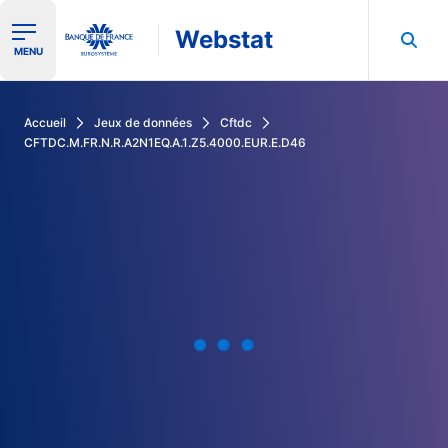
Webstat
Ouvrir le menu de navigation
MENU
Rechercher dans les données de la Banque de France
Accueil
Jeux de données
Cftdc
CFTDC.M.FR.N.R.A2N1EQ.A.1.Z5.4000.EUR.E.D46