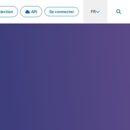
FR
lection
API
Se connecter
activité internationale et les taux. Découvrez le projet en détail.
nées et de métadonnées.
.