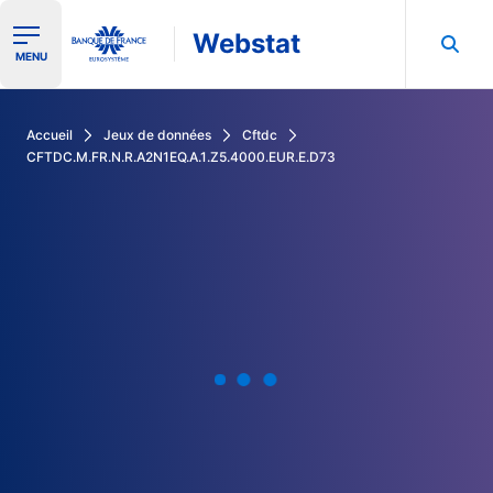
Webstat
Ouvrir le menu de navigation
MENU
Rechercher dans les données de la Banque de France
Accueil
Jeux de données
Cftdc
CFTDC.M.FR.N.R.A2N1EQ.A.1.Z5.4000.EUR.E.D73