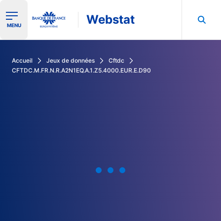
Webstat
Ouvrir le menu de navigation
MENU
Rechercher dans les données de la Banque de France
Accueil
Jeux de données
Cftdc
CFTDC.M.FR.N.R.A2N1EQ.A.1.Z5.4000.EUR.E.D90