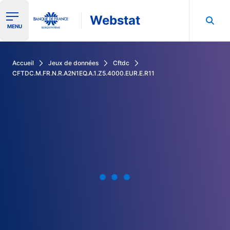
Webstat
Ouvrir le menu de navigation
MENU
Rechercher dans les données de la Banque de France
Accueil
Jeux de données
Cftdc
CFTDC.M.FR.N.R.A2N1EQ.A.1.Z5.4000.EUR.E.R11