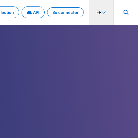
FR
lection
API
Se connecter
activité internationale et les taux. Découvrez le projet en détail.
nées et de métadonnées.
.