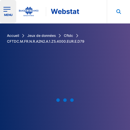
Webstat
Ouvrir le menu de navigation
MENU
Rechercher dans les données de la Banque de France
Accueil
Jeux de données
Cftdc
CFTDC.M.FR.N.R.A2N2.A.1.Z5.4000.EUR.E.D79