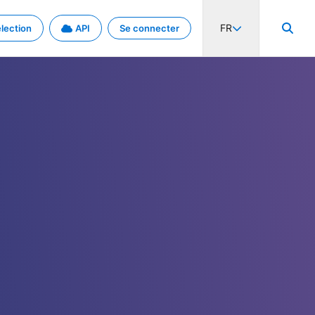
FR
lection
API
Se connecter
activité internationale et les taux. Découvrez le projet en détail.
nées et de métadonnées.
.