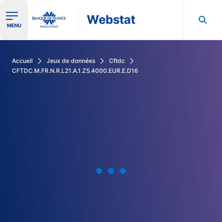
Webstat
Ouvrir le menu de navigation
MENU
Rechercher dans les données de la Banque de France
Accueil
Jeux de données
Cftdc
CFTDC.M.FR.N.R.L21.A.1.Z5.4000.EUR.E.D16