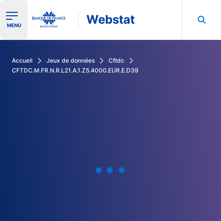
Webstat
Ouvrir le menu de navigation
MENU
Rechercher dans les données de la Banque de France
Accueil
Jeux de données
Cftdc
CFTDC.M.FR.N.R.L21.A.1.Z5.4000.EUR.E.D39