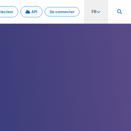
FR
lection
API
Se connecter
activité internationale et les taux. Découvrez le projet en détail.
nées et de métadonnées.
.