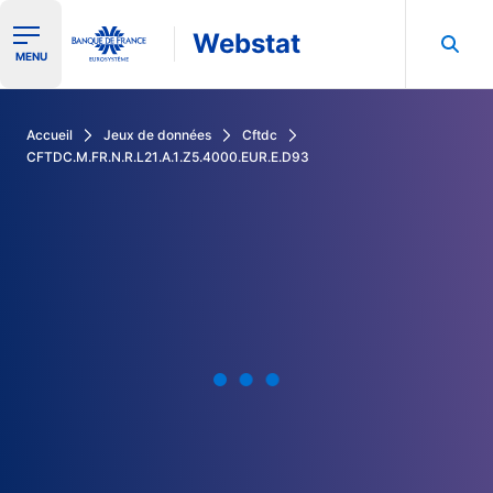
Webstat
Ouvrir le menu de navigation
MENU
Rechercher dans les données de la Banque de France
Accueil
Jeux de données
Cftdc
CFTDC.M.FR.N.R.L21.A.1.Z5.4000.EUR.E.D93