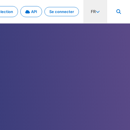
FR
lection
API
Se connecter
activité internationale et les taux. Découvrez le projet en détail.
nées et de métadonnées.
.