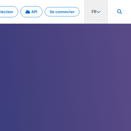
FR
lection
API
Se connecter
activité internationale et les taux. Découvrez le projet en détail.
nées et de métadonnées.
.