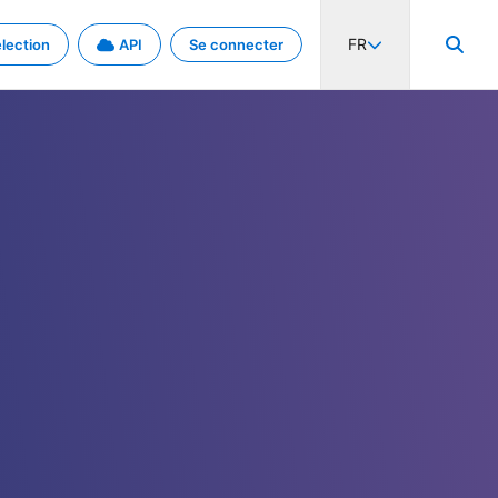
FR
lection
API
Se connecter
activité internationale et les taux. Découvrez le projet en détail.
nées et de métadonnées.
.